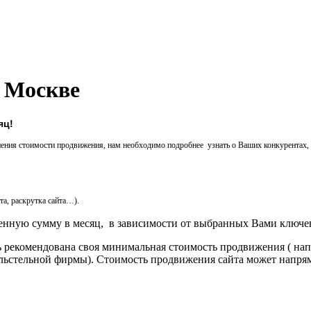
в Москве
яц!
ения стоимости продвижения, нам необходимо подробнее узнать о Ваших конкурентах, 
та, раскрутка сайта…).
ленную сумму в месяц, в зависимости от выбранных Вами ключе
рекомендована своя минимальная стоимость продвижения ( напр
ительстельной фирмы). Стоимость продвижения сайта может напря